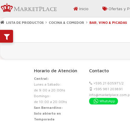
Inicio
Ofertas y 
LISTA DE PRODUCTOS
COCINA & COMEDOR
BAR, VINO & PICADAS
Horario de Atención
Contacto
Central:
+595 21 605971/2
Lunes a Sábado:
+595 981 203891
de 9:00 a 20:00hs
info@marketplace.com.p
Domingo:
de 10:00 a 20:00hs
San Bernardino:
Solo abierto en
Temporada