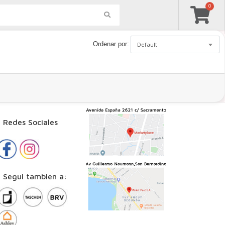
0
Mi Perfil
Ordenar por:
Default
edes Sociales
gui tambien a: