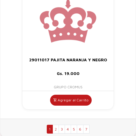
29011017 PAJITA NARANJA Y NEGRO
Gs. 19.000
GRUPO CROMUS
Agregar al Carrito
1
2
3
4
5
6
7