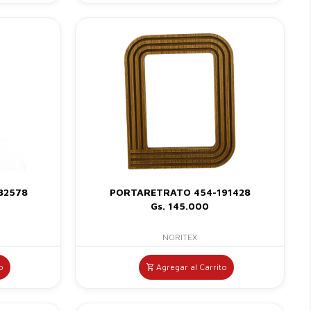
82578
PORTARETRATO 454-191428
Gs. 145.000
NORITEX
o
Agregar al Carrito