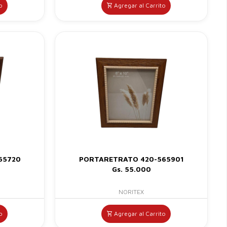
o
Agregar al Carrito
65720
PORTARETRATO 420-565901
Gs. 55.000
NORITEX
o
Agregar al Carrito